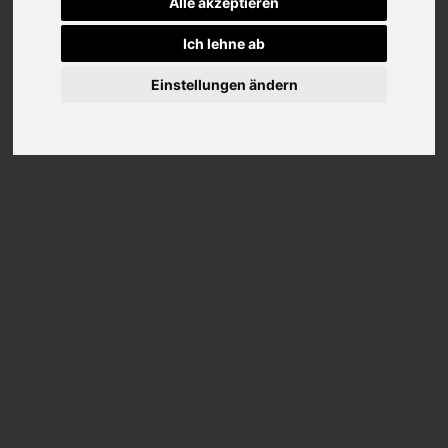
Alle akzeptieren
Ich lehne ab
Einstellungen ändern
IMPRESSUM
Tennisclub Rheinberg GRÜN-WEISS e. V.
Markus Becker (1. Vorsitzender)
Friedrich-Stender-Weg 6
47495 Rheinberg
Telefon 01 76 - 64 95 34 59
Verantwortlich für den Inhalt dieser Seiten:
Markus Becker
Quellenangaben für die verwendeten Bilder:
Die Bilder dieser Seiten stammen aus Vereins- oder
Privatbesitz.
Haftung
Die Informationen auf dieser Website werden von uns
regelmäßig geprüft und aktualisiert. Dennoch können
sich Angaben zwischenzeitlich verändert haben. Für
die Inhalte der Websites, die über Links auf unserer